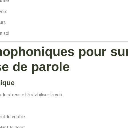
uffle
voix
urs
n soi
hophoniques pour su
se de parole
tique
le stress et à stabiliser la voix.
nt le ventre.
ant le débit.